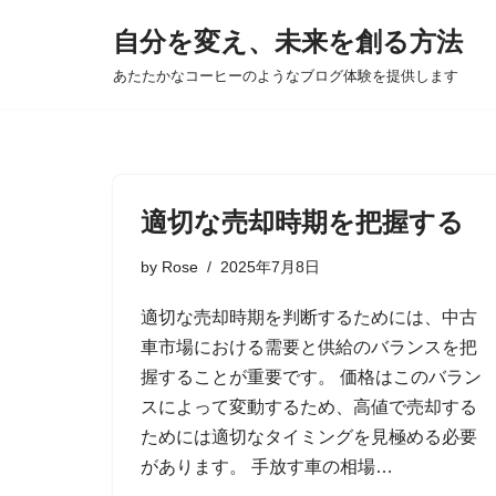
自分を変え、未来を創る方法
コ
あたたかなコーヒーのようなブログ体験を提供します
ン
テ
ン
ツ
へ
適切な売却時期を把握する
ス
by
Rose
2025年7月8日
キ
ッ
適切な売却時期を判断するためには、中古
プ
車市場における需要と供給のバランスを把
握することが重要です。 価格はこのバラン
スによって変動するため、高値で売却する
ためには適切なタイミングを見極める必要
があります。 手放す車の相場…