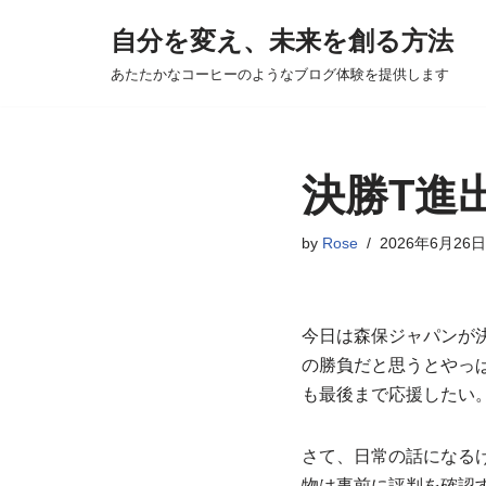
自分を変え、未来を創る方法
コ
あたたかなコーヒーのようなブログ体験を提供します
ン
テ
ン
ツ
決勝T進
へ
ス
by
Rose
2026年6月26日
キ
ッ
プ
今日は森保ジャパンが
の勝負だと思うとやっ
も最後まで応援したい
さて、日常の話になる
物は事前に評判を確認