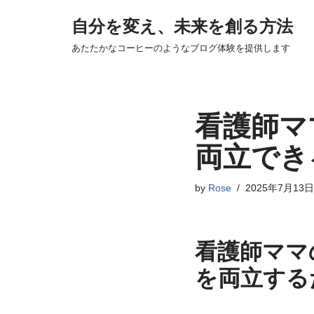
自分を変え、未来を創る方法
コ
あたたかなコーヒーのようなブログ体験を提供します
ン
テ
ン
ツ
看護師マ
へ
両立でき
ス
キ
by
Rose
2025年7月13日
ッ
プ
看護師ママ
を両立する