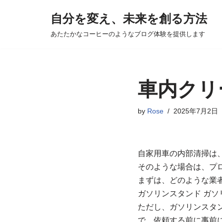
自分を変え、未来を創る方法
コ
あたたかなコーヒーのようなブログ体験を提供します
ン
テ
ン
ツ
車内クリ
へ
ス
by
Rose
2025年7月2日
キ
ッ
プ
自家用車の内部清掃は
そのような場合は、プ
まずは、どのような業
ガソリンスタンド ガ
ただし、ガソリンスタ
で、依頼する前に事前