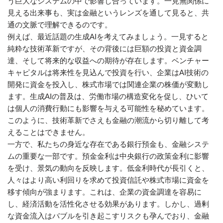
う巨大なシステムの中で影響し合っています。一見無関係に
見える出来事も、実は金融というレンズを通して見ると、共
通の文脈で理解できるのです。
例えば、最近話題の生成AIを考えてみましょう。一見すると
純粋な技術革新ですが、その背後には巨額の投資と資金調
達、そして将来的な収益への期待が存在します。ベンチャー
キャピタルは将来性を見込んで投資を行い、企業はAI技術の
開発に資金を投入し、株式市場では関連企業の株価が変動し
ます。生成AIの普及は、労働市場の構造変化を促し、ひいて
は個人の消費行動にも影響を与える可能性を秘めています。
このように、技術革新でさえも金融の潮流から切り離して考
えることはできません。
一方で、私たちの身近な存在である銀行預金も、金融システ
ムの重要な一部です。預金金利は中央銀行の政策金利に影響
を受け、景気の動向を反映します。低金利時代が長引くと、
人々はより高い利回りを求めて投資信託や株式市場に資金を
移す傾向が強まります。これは、企業の資金調達を容易に
し、経済活動を活性化させる効果があります。しかし、過剰
な資金流入はバブルを引き起こすリスクも孕んでおり、金融