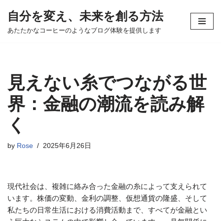
自分を変え、未来を創る方法
コ
あたたかなコーヒーのようなブログ体験を提供します
ン
テ
ン
ツ
見えない糸でつながる世
へ
ス
界：金融の潮流を読み解
キ
く
ッ
プ
by
Rose
2025年6月26日
現代社会は、複雑に絡み合った金融の糸によって支えられて
います。株価の変動、金利の調整、仮想通貨の隆盛、そして
私たちの日常生活における消費活動まで、すべてが金融とい