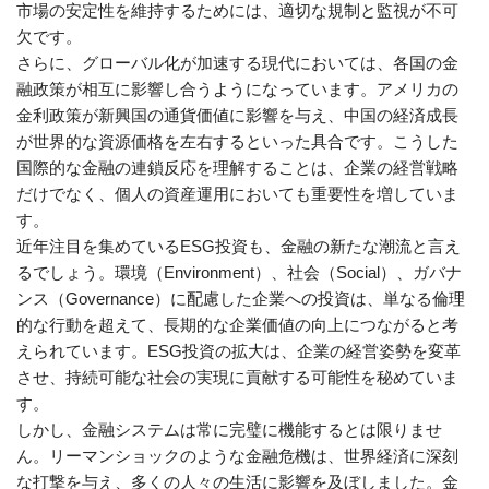
市場の安定性を維持するためには、適切な規制と監視が不可
欠です。
さらに、グローバル化が加速する現代においては、各国の金
融政策が相互に影響し合うようになっています。アメリカの
金利政策が新興国の通貨価値に影響を与え、中国の経済成長
が世界的な資源価格を左右するといった具合です。こうした
国際的な金融の連鎖反応を理解することは、企業の経営戦略
だけでなく、個人の資産運用においても重要性を増していま
す。
近年注目を集めているESG投資も、金融の新たな潮流と言え
るでしょう。環境（Environment）、社会（Social）、ガバナ
ンス（Governance）に配慮した企業への投資は、単なる倫理
的な行動を超えて、長期的な企業価値の向上につながると考
えられています。ESG投資の拡大は、企業の経営姿勢を変革
させ、持続可能な社会の実現に貢献する可能性を秘めていま
す。
しかし、金融システムは常に完璧に機能するとは限りませ
ん。リーマンショックのような金融危機は、世界経済に深刻
な打撃を与え、多くの人々の生活に影響を及ぼしました。金