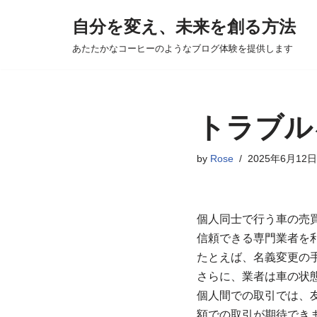
自分を変え、未来を創る方法
コ
あたたかなコーヒーのようなブログ体験を提供します
ン
テ
ン
ツ
トラブル
へ
ス
by
Rose
2025年6月12日
キ
ッ
プ
個人同士で行う車の売
信頼できる専門業者を
たとえば、名義変更の
さらに、業者は車の状
個人間での取引では、
額での取引が期待でき