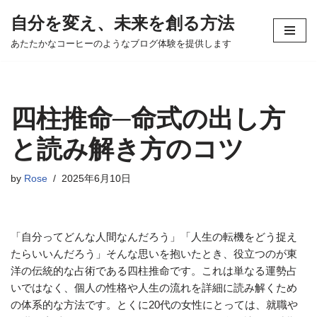
自分を変え、未来を創る方法
コ
あたたかなコーヒーのようなブログ体験を提供します
ン
テ
ン
ツ
四柱推命─命式の出し方
へ
ス
と読み解き方のコツ
キ
ッ
by
Rose
2025年6月10日
プ
「自分ってどんな人間なんだろう」「人生の転機をどう捉え
たらいいんだろう」そんな思いを抱いたとき、役立つのが東
洋の伝統的な占術である四柱推命です。これは単なる運勢占
いではなく、個人の性格や人生の流れを詳細に読み解くため
の体系的な方法です。とくに20代の女性にとっては、就職や