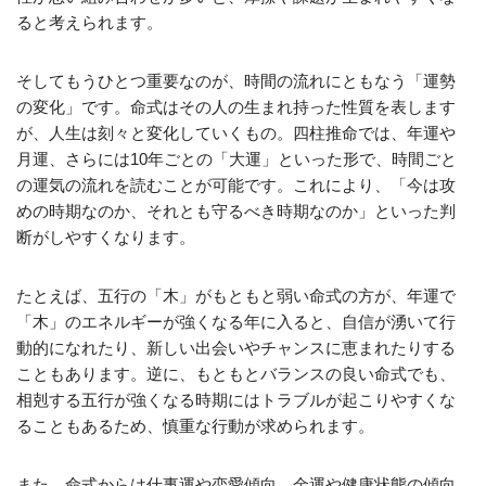
ると考えられます。
そしてもうひとつ重要なのが、時間の流れにともなう「運勢
の変化」です。命式はその人の生まれ持った性質を表します
が、人生は刻々と変化していくもの。四柱推命では、年運や
月運、さらには10年ごとの「大運」といった形で、時間ごと
の運気の流れを読むことが可能です。これにより、「今は攻
めの時期なのか、それとも守るべき時期なのか」といった判
断がしやすくなります。
たとえば、五行の「木」がもともと弱い命式の方が、年運で
「木」のエネルギーが強くなる年に入ると、自信が湧いて行
動的になれたり、新しい出会いやチャンスに恵まれたりする
こともあります。逆に、もともとバランスの良い命式でも、
相剋する五行が強くなる時期にはトラブルが起こりやすくな
ることもあるため、慎重な行動が求められます。
また、命式からは仕事運や恋愛傾向、金運や健康状態の傾向