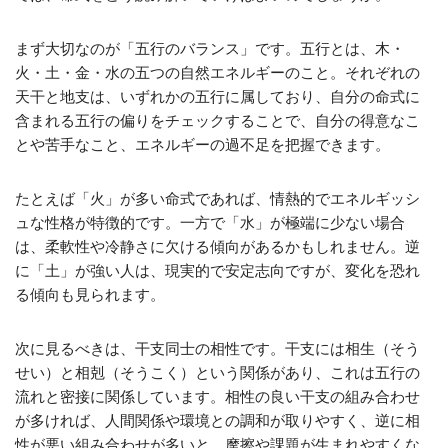
まず大切なのが「五行のバランス」です。五行とは、木・
火・土・金・水の五つの自然エネルギーのこと。それぞれの
天干と地支は、いずれかの五行に属しており、自分の命式に
含まれる五行の偏りをチェックすることで、自分の得意なこ
とや苦手なこと、エネルギーの過不足を把握できます。
たとえば「火」が多い命式であれば、情熱的でエネルギッシ
ュな性格が特徴的です。一方で「水」が極端に少ない場合
は、柔軟性や冷静さに欠ける傾向があるかもしれません。逆
に「土」が強い人は、現実的で安定志向ですが、変化を恐れ
る傾向も見られます。
次に見るべきは、干支同士の相性です。干支には相生（そう
せい）と相剋（そうこく）という関係があり、これは五行の
流れと密接に関係しています。相性の良い干支の組み合わせ
が多ければ、人間関係や環境との調和が取りやすく、逆に相
性が悪い組み合わせが多いと、摩擦や課題が生まれやすくな