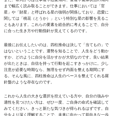
まで幅広く読み取ることができます。仕事においては「官
星」や「財星」と呼ばれる星の強弱が関係しており、恋愛に
関しては「桃花（とうか）」という特別な星の影響を見るこ
ともあります。これらの要素を総合的に考えることで、自分
に合った生き方や行動指針が見えてくるのです。
最後にお伝えしたいのは、四柱推命は決して「当てもの」で
はないということです。運勢を知ることで、人生をどう動か
すか、どのように自分を活かすかが大切なのです。良い結果
が出たときは、自信を持って行動を起こすきっかけに。少し
注意が必要な時期なら、無理をせず内面を整える期間にす
る。そんな風に、四柱推命は人生のペースを整えてくれる羅
針盤のような存在なのです。
これから人生の大きな選択を控えている方や、自分の強みや
適性を見つけたい方は、ぜひ一度、ご自身の命式を確認して
みてください。きっと新たな気づきが得られるはずです。自
分をより深く理解することで、未来に向かって前向きな一歩