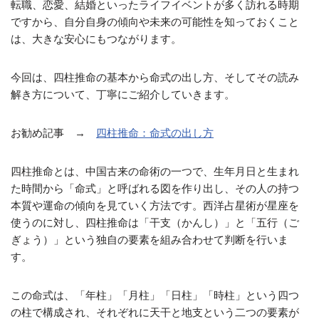
転職、恋愛、結婚といったライフイベントが多く訪れる時期
ですから、自分自身の傾向や未来の可能性を知っておくこと
は、大きな安心にもつながります。
今回は、四柱推命の基本から命式の出し方、そしてその読み
解き方について、丁寧にご紹介していきます。
お勧め記事 →
四柱推命：命式の出し方
四柱推命とは、中国古来の命術の一つで、生年月日と生まれ
た時間から「命式」と呼ばれる図を作り出し、その人の持つ
本質や運命の傾向を見ていく方法です。西洋占星術が星座を
使うのに対し、四柱推命は「干支（かんし）」と「五行（ご
ぎょう）」という独自の要素を組み合わせて判断を行いま
す。
この命式は、「年柱」「月柱」「日柱」「時柱」という四つ
の柱で構成され、それぞれに天干と地支という二つの要素が