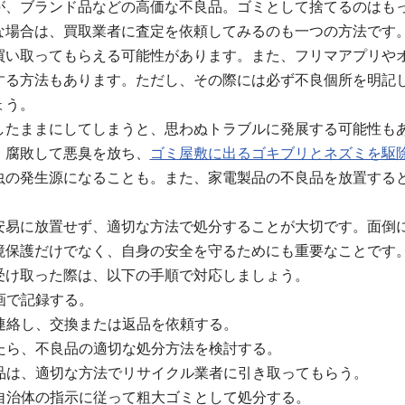
が、ブランド品などの高価な不良品。ゴミとして捨てるのはも
な場合は、買取業者に査定を依頼してみるのも一つの方法です
買い取ってもらえる可能性があります。また、フリマアプリや
する方法もあります。ただし、その際には必ず不良個所を明記
ょう。
したままにしてしまうと、思わぬトラブルに発展する可能性も
、腐敗して悪臭を放ち、
ゴミ屋敷に出るゴキブリとネズミを駆
虫の発生源になることも。また、家電製品の不良品を放置する
安易に放置せず、適切な方法で処分することが大切です。面倒
境保護だけでなく、自身の安全を守るためにも重要なことです
受け取った際は、以下の手順で対応しましょう。
動画で記録する。
に連絡し、交換または返品を依頼する。
したら、不良品の適切な処分方法を検討する。
象品は、適切な方法でリサイクル業者に引き取ってもらう。
、自治体の指示に従って粗大ゴミとして処分する。