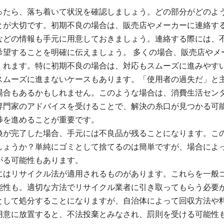
ったら、落ち着いて状況を確認しましょう。どの部分がどのよ
とが大切です。初期不良の場合は、販売店やメーカーに連絡す
などの情報も手元に用意しておきましょう。連絡する際には、
希望することを明確に伝えましょう。 多くの場合、販売店やメ
くれます。特に初期不良の場合は、対応もスムーズに進みやす
スムーズに進まないケースもあります。「使用者の過失だ」と
場合もあるかもしれません。このような場合は、消費生活セン
専門家のアドバイスを受けることで、解決の糸口が見つかる可
渉を進めることが重要です。
換が完了した場合、手元には不良品が残ることになります。こ
しょうか？単純にゴミとして捨てるのは簡単ですが、場合によ
がる可能性もあります。
にはリサイクル法が適用されるものがあります。これらを一般
能性も。適切な方法でリサイクル業者に引き取ってもらう必要
として処分することになりますが、自治体によって回収方法や
用意に放置すると、不法投棄とみなされ、罰則を受ける可能性