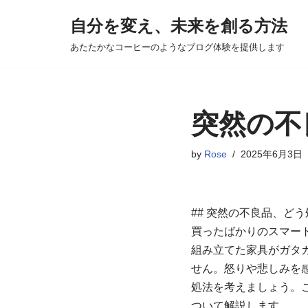
自分を変え、未来を創る方法
コ
あたたかなコーヒーのようなブログ体験を提供します
ン
テ
ン
ツ
突然の不
へ
ス
by
Rose
2025年6月3日
キ
ッ
プ
## 突然の不良品、ど
買ったばかりのスマー
組み立てた家具がガタ
せん。怒りや悲しみを
処法を考えましょう。
ついて解説します。