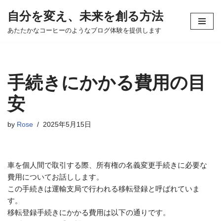
自分を変え、未来を創る方法
コ
あたたかなコーヒーのようなブログ体験を提供します
ン
テ
ン
ツ
手続きにかかる費用の目
へ
ス
安
キ
ッ
by
Rose
2025年5月15日
プ
車を個人間で取引する際、所有権の名義変更手続きに必要な
費用についてお話しします。
この手続きは運輸支局で行われる移転登録と呼ばれていま
す。
移転登録手続きにかかる費用は以下の通りです。