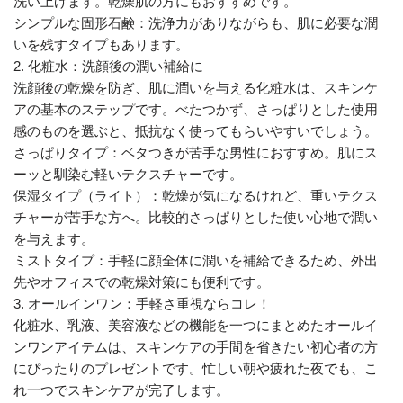
洗い上げます。乾燥肌の方にもおすすめです。
シンプルな固形石鹸：洗浄力がありながらも、肌に必要な潤
いを残すタイプもあります。
2. 化粧水：洗顔後の潤い補給に
洗顔後の乾燥を防ぎ、肌に潤いを与える化粧水は、スキンケ
アの基本のステップです。べたつかず、さっぱりとした使用
感のものを選ぶと、抵抗なく使ってもらいやすいでしょう。
さっぱりタイプ：ベタつきが苦手な男性におすすめ。肌にス
ーッと馴染む軽いテクスチャーです。
保湿タイプ（ライト）：乾燥が気になるけれど、重いテクス
チャーが苦手な方へ。比較的さっぱりとした使い心地で潤い
を与えます。
ミストタイプ：手軽に顔全体に潤いを補給できるため、外出
先やオフィスでの乾燥対策にも便利です。
3. オールインワン：手軽さ重視ならコレ！
化粧水、乳液、美容液などの機能を一つにまとめたオールイ
ンワンアイテムは、スキンケアの手間を省きたい初心者の方
にぴったりのプレゼントです。忙しい朝や疲れた夜でも、こ
れ一つでスキンケアが完了します。