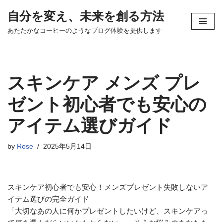
自分を変え、未来を創る方法
コ
あたたかなコーヒーのようなブログ体験を提供します
ン
テ
ン
ツ
スキンケア メンズ プレ
へ
ス
ゼント初心者でも安心の
キ
アイテム選びガイド
ッ
プ
by
Rose
2025年5月14日
スキンケア初心者でも安心！メンズプレゼント失敗しないア
イテム選びの完全ガイド
「大切なあの人に何かプレゼントしたいけど、スキンケアっ