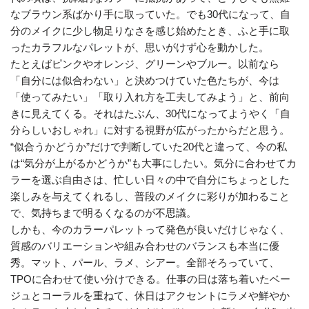
なブラウン系ばかり手に取っていた。でも30代になって、自
分のメイクに少し物足りなさを感じ始めたとき、ふと手に取
ったカラフルなパレットが、思いがけず心を動かした。
たとえばピンクやオレンジ、グリーンやブルー。以前なら
「自分には似合わない」と決めつけていた色たちが、今は
「使ってみたい」「取り入れ方を工夫してみよう」と、前向
きに見えてくる。それはたぶん、30代になってようやく「自
分らしいおしゃれ」に対する視野が広がったからだと思う。
“似合うかどうか”だけで判断していた20代と違って、今の私
は“気分が上がるかどうか”も大事にしたい。気分に合わせてカ
ラーを選ぶ自由さは、忙しい日々の中で自分にちょっとした
楽しみを与えてくれるし、普段のメイクに彩りが加わること
で、気持ちまで明るくなるのが不思議。
しかも、今のカラーパレットって発色が良いだけじゃなく、
質感のバリエーションや組み合わせのバランスも本当に優
秀。マット、パール、ラメ、シアー。全部そろっていて、
TPOに合わせて使い分けできる。仕事の日は落ち着いたベー
ジュとコーラルを重ねて、休日はアクセントにラメや鮮やか