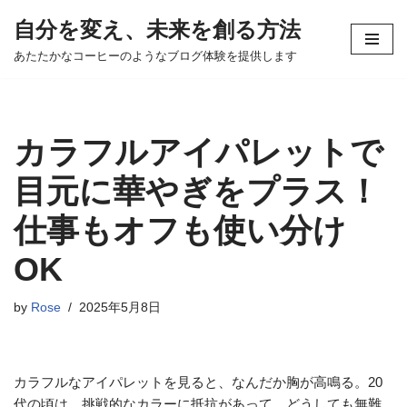
自分を変え、未来を創る方法
コ
あたたかなコーヒーのようなブログ体験を提供します
ン
テ
ン
ツ
カラフルアイパレットで
へ
ス
目元に華やぎをプラス！
キ
仕事もオフも使い分け
ッ
プ
OK
by
Rose
2025年5月8日
カラフルなアイパレットを見ると、なんだか胸が高鳴る。20
代の頃は、挑戦的なカラーに抵抗があって、どうしても無難