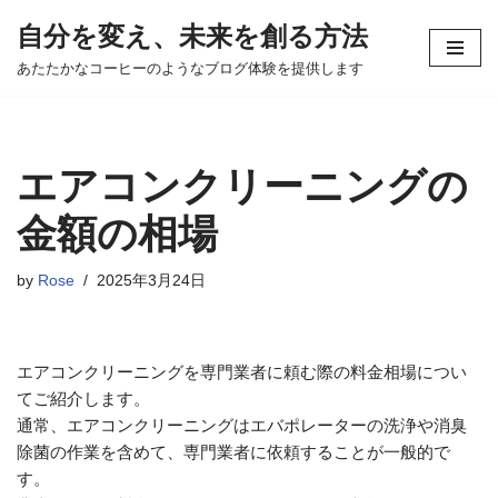
自分を変え、未来を創る方法
コ
あたたかなコーヒーのようなブログ体験を提供します
ン
テ
ン
ツ
エアコンクリーニングの
へ
ス
金額の相場
キ
ッ
by
Rose
2025年3月24日
プ
エアコンクリーニングを専門業者に頼む際の料金相場につい
てご紹介します。
通常、エアコンクリーニングはエバポレーターの洗浄や消臭
除菌の作業を含めて、専門業者に依頼することが一般的で
す。