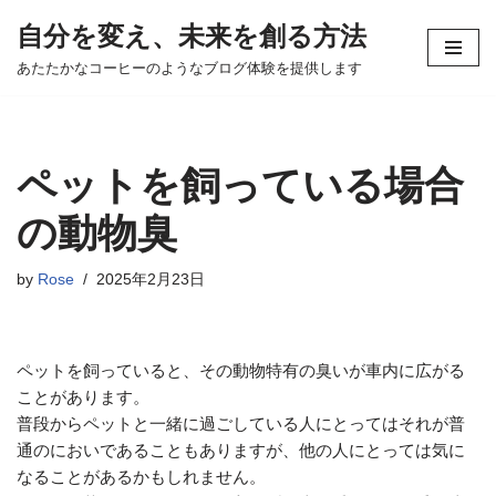
自分を変え、未来を創る方法
コ
あたたかなコーヒーのようなブログ体験を提供します
ン
テ
ン
ツ
ペットを飼っている場合
へ
ス
の動物臭
キ
ッ
by
Rose
2025年2月23日
プ
ペットを飼っていると、その動物特有の臭いが車内に広がる
ことがあります。
普段からペットと一緒に過ごしている人にとってはそれが普
通のにおいであることもありますが、他の人にとっては気に
なることがあるかもしれません。