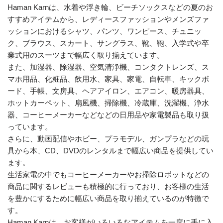
Haman Karnは、水着や浮き輪、ビーチソックスなどの夏のお
すすめアイテムから、レディースファッションやメンズファ
ッションにおけるシャツ、パンツ、ワンピース、チュニッ
ク、ブラウス、スカート、サングラス、靴、鞄、入学式や卒
業式用のスーツまで幅広く取り揃えています。
また、加湿器、除湿器、空気清浄機、コンタクトレンズ、ス
マホ用品、化粧品、飲用水、家具、家電、自転車、キックボ
ード、手帳、文房具、ヘアアイロン、エアコン、暖房器具、
ホットカーペット、扇風機、掃除機、冷蔵庫、洗濯機、浄水
器、コーヒーメーカーなどなどの日用品や家電製品も取り扱
っています。
さらに、動画配信やホビー、プラモデル、ガンプラなどの玩
具から本、CD、DVDのレンタルまで幅広い商品を提供してい
ます。
生活家電の中でもコーヒーメーカーやお掃除ロボットなどの
商品に関するレビューも積極的に行っており、お客様の生活
を豊かにするために幅広い商品を取り揃えているのが特徴で
す。
Haman Karnは、お客様がいろいろなアイテムを一度に手に入