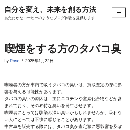
自分を変え、未来を創る方法
コ
あたたかなコーヒーのようなブログ体験を提供します
ン
テ
ン
ツ
喫煙をする方のタバコ臭
へ
ス
by
Rose
2025年1月22日
キ
ッ
プ
喫煙者の方が車内で吸うタバコの臭いは、買取査定の際に影
響を与える可能性があります。
タバコの臭いの原因は、主にニコチンや窒素化合物などが含
まれており、その独特な臭いを発生させます。
喫煙者にとっては馴染み深い臭いかもしれませんが、吸わな
い人にとっては不快に感じることがあります。
中古車を販売する際には、タバコ臭が査定額に悪影響を及ぼ