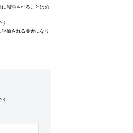
幅に減額されることはめ
です。
に評価される要素になり
です