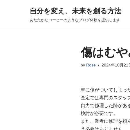
自分を変え、未来を創る方法
コ
あたたかなコーヒーのようなブログ体験を提供します
ン
テ
ン
ツ
傷はむや
へ
ス
by
Rose
2024年10月21
キ
ッ
プ
車に傷がついてしまっ
査定では専門のスタッ
自力で修理した跡があ
検討が必要です。
また、業者に修理を頼
う必要はありません。