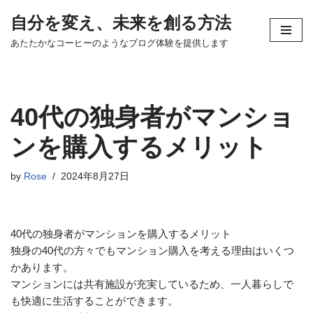
自分を変え、未来を創る方法
コ
あたたかなコーヒーのようなブログ体験を提供します
ン
テ
ン
ツ
40代の独身者がマンショ
へ
ス
ンを購入するメリット
キ
ッ
by
Rose
2024年8月27日
プ
40代の独身者がマンションを購入するメリット
独身の40代の方々でもマンション購入を考える理由はいくつ
かあります。
マンションには共有施設が充実しているため、一人暮らしで
も快適に生活することができます。