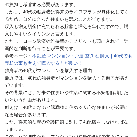
の負担も考慮する必要があります。
しかし、40代の独身者は将来のライフプランが具体化してく
るため、自分に合った住まいを選ぶことができます。
収入も増え頭金に充てられる貯蓄も増える年代ですので、購
入しやすいタイミングと言えます。
ただし、ローン返済や維持費のデメリットも頭に入れて、計
画的な判断を行うことが重要です。
参考ページ：
不動産 マンション・戸建 空き地 購入｜40代でも
売却の事も考えて購入する方が良い！
独身者の40代がマンションを購入する理由
最近では、40代の独身者がマンションを購入する傾向が増え
ています。
その背景には、将来の住まいや生活に関する不安を解消した
いという理由があります。
例えば、40代になると退職後に住める安心な住まいが必要に
なる場合があります。
また、将来的な親の介護問題に対しても配慮をしなければな
りません。
このような理由から、マンションが独身の40代の方々にとっ