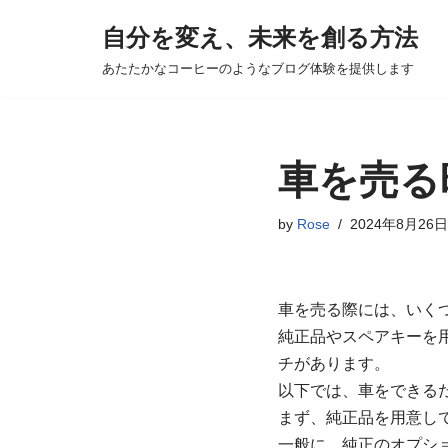
自分を変え、未来を創る方法
コ
あたたかなコーヒーのようなブログ体験を提供します
ン
テ
ン
ツ
車を売る
へ
ス
by
Rose
2024年8月26日
キ
ッ
プ
車を売る際には、いく
純正品やスペアキーを
チがあります。
以下では、車をできる
まず、純正品を用意し
一般に、純正のオプシ