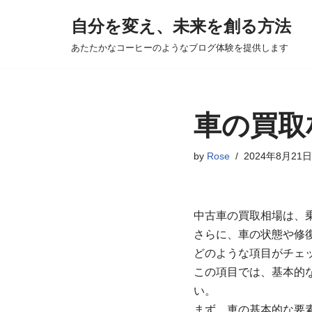
自分を変え、未来を創る方法
コ
あたたかなコーヒーのようなブログ体験を提供します
ン
テ
ン
ツ
車の買取
へ
ス
by
Rose
2024年8月21日
キ
ッ
プ
中古車の買取相場は、
さらに、車の状態や修
どのような項目がチェ
この項目では、基本的
い。
まず、車の基本的な要