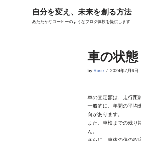
自分を変え、未来を創る方法
コ
あたたかなコーヒーのようなブログ体験を提供します
ン
テ
ン
ツ
車の状態
へ
ス
by
Rose
2024年7月6日
キ
ッ
プ
車の査定額は、走行距
一般的に、年間の平均走
向があります。
また、車検までの残り
ん。
さらに、車体の傷の程