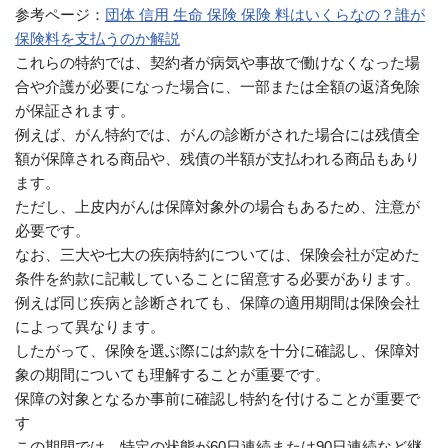
参考ページ：
団体 信用 生命 保険 保険 料はいくらなの？誰が
保険料を支払うのか解説
これらの特約では、契約者が病気や事故で働けなくなった場
合や介護が必要になった場合に、一部または全額の返済免除
が保証されます。
例えば、がん特約では、がんの診断がされた場合には残債全
額が保障される商品や、残債の半額が支払われる商品もあり
ます。
ただし、上皮内がんは保障対象外の場合もあるため、注意が
必要です。
なお、三大や七大の疾病特約については、保険会社が定めた
条件を約款に記載していることに留意する必要があります。
例えば同じ疾病と診断されても、保障の適用期間は保険会社
によって異なります。
したがって、保険を選ぶ際には約款を十分に確認し、保障対
象の期間についても理解することが重要です。
保障の対象となるか事前に確認し特約を付けることが重要で
す
この期間では、特定の状態が60日連続または90日連続など継