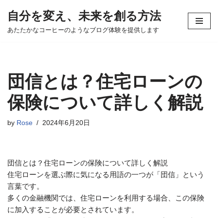
自分を変え、未来を創る方法
コ
あたたかなコーヒーのようなブログ体験を提供します
ン
テ
ン
ツ
団信とは？住宅ローンの
へ
ス
保険について詳しく解説
キ
ッ
by
Rose
2024年6月20日
プ
団信とは？住宅ローンの保険について詳しく解説
住宅ローンを選ぶ際に気になる用語の一つが「団信」という
言葉です。
多くの金融機関では、住宅ローンを利用する場合、この保険
に加入することが必要とされています。