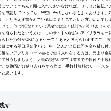
用についてきちんと頭に入れておかなければ、せっせと後払い
査を申請していっても、審査に合格しない事もよくあります。
は、とりあえず書かれている口コミも見ておいた方がいいでし
だけで、他はNGなどという業者では全く値打ちがありませんか
金を断られたという方は、このサイトの後払いアプリ系列を一
断られた貸付がOKになるケースもあると考えられますので、選
に目にする即日現金化とは、申し込んだ当日に即お金を貸し付
て後払いアプリ系ローン会社で借り入れをする方は、元より金
ので対応しましょう。大概の後払いアプリ業者での貸付の手数
ます。短期間だけ借り入れをする際に、手数料無料のサービスを
いと思います。
残す