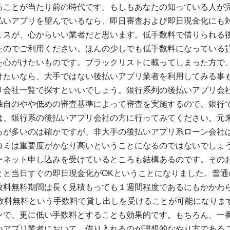
ることが当たり前の時代です。もしもあなたの知っている人が
払いアプリを望んでいるなら、即日審査および即日現金化にも対
ミスが、心からいい業者だと思います。低手数料で借りられる
たのでご利用ください。ほんの少しでも低手数料になっている
を心がけたいものです。ブラックリストに載ってしまった方で
けたいなら、大手ではない後払いアプリ業者を利用してみる事
リ会社一覧で探すといいでしょう。銀行系列の後払いアプリ会
独自のやや低めの審査基準によって審査を実施するので、銀行
は、銀行系の後払いアプリ会社の方に行ってみてください。元
ろが多いのは確かですが、非大手の後払いアプリ系ローン会社
コミは重要度がかなり高いということになるのではないでしょ
ーネット申し込みを受けているところも結構あるのです。その
とと当日すぐの即日現金化がOKということになりました。普通
数料無料期間は長く見積もっても１週間程度であるにもかかわ
手数料無料という手数料で貸し出しを受けることが可能になりま
ンで、更に低い手数料とすることも効果的です。もちろん、一
いアプリ業者において、借り入れるのが理想的なやり方である