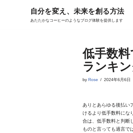
自分を変え、未来を創る方法
コ
あたたかなコーヒーのようなブログ体験を提供します
ン
テ
ン
ツ
低手数料
へ
ランキン
ス
キ
by
Rose
2024年6月6日
ッ
プ
ありとあらゆる後払い
けるより低手数料にな
合は、低手数料と判断
ものと言っても過言で