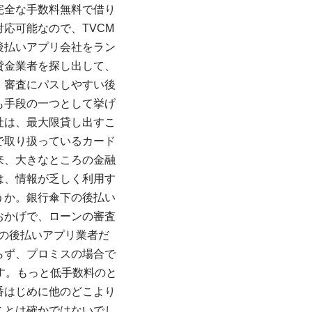
完全な手数料無料で借り
応可能なので、TVCM
後払いアプリ会社をラン
貸金業者を探し出して、
、審査にパスしやすい後
も手段の一つとして挙げ
社は、最大限貸し出すこ
で取り扱っているカード
来、大きなところの金融
は、情報が乏しく利用す
うか。銀行傘下の後払い
おかげで、ローンの審査
の後払いアプリ業者だ
らず、プロミスの場合で
す。もっと低手数料のと
番はじめに他のどこより
ことは確かではないでし