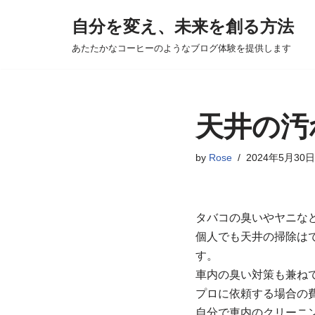
自分を変え、未来を創る方法
コ
あたたかなコーヒーのようなブログ体験を提供します
ン
テ
ン
ツ
天井の汚
へ
ス
by
Rose
2024年5月30日
キ
ッ
プ
タバコの臭いやヤニな
個人でも天井の掃除は
す。
車内の臭い対策も兼ね
プロに依頼する場合の費
自分で車内のクリーニ