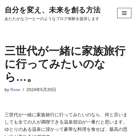
自分を変え、未来を創る方法
コ
あたたかなコーヒーのようなブログ体験を提供します
ン
テ
ン
ツ
三世代が一緒に家族旅行
へ
ス
に行ってみたいのな
キ
ら…。
ッ
プ
by
Rose
2024年5月20日
三世代が一緒に家族旅行に行ってみたいのなら、何と言いま
しても全ての人が満喫できる温泉宿泊が一番だと思います。
ゆとりのある温泉に浸かって豪華な料理を食せば、最高の思