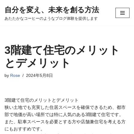
自分を変え、未来を創る方法
コ
あたたかなコーヒーのようなブログ体験を提供します
ン
テ
ン
ツ
3階建て住宅のメリット
へ
ス
とデメリット
キ
ッ
by
Rose
2024年5月8日
プ
3階建て住宅のメリットとデメリット
狭い土地でも充実した住居スペースを確保できるため、都市
部で地価が高い場所では特に人気のある3階建て住宅です。
また、駐車スペースを必要とする方や店舗兼住宅を考える方
にもおすすめです。