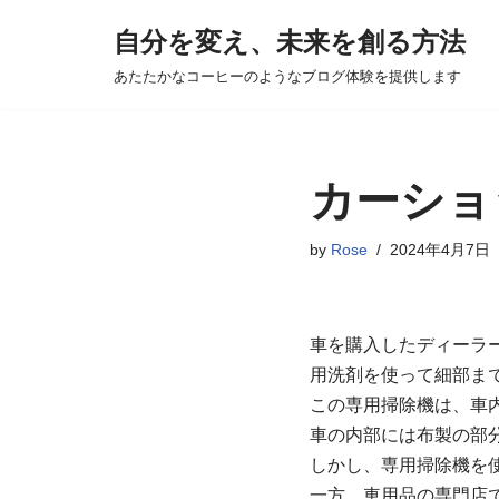
自分を変え、未来を創る方法
コ
あたたかなコーヒーのようなブログ体験を提供します
ン
テ
ン
ツ
カーショ
へ
ス
by
Rose
2024年4月7日
キ
ッ
プ
車を購入したディーラ
用洗剤を使って細部ま
この専用掃除機は、車
車の内部には布製の部
しかし、専用掃除機を
一方、車用品の専門店