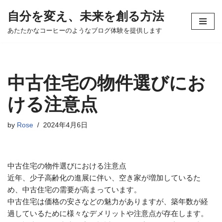
自分を変え、未来を創る方法
コ
あたたかなコーヒーのようなブログ体験を提供します
ン
テ
ン
ツ
中古住宅の物件選びにお
へ
ス
ける注意点
キ
ッ
by
Rose
2024年4月6日
プ
中古住宅の物件選びにおける注意点
近年、少子高齢化の進展に伴い、空き家が増加しているた
め、中古住宅の需要が高まっています。
中古住宅は価格の安さなどの魅力がありますが、築年数が経
過しているために様々なデメリットや注意点が存在します。