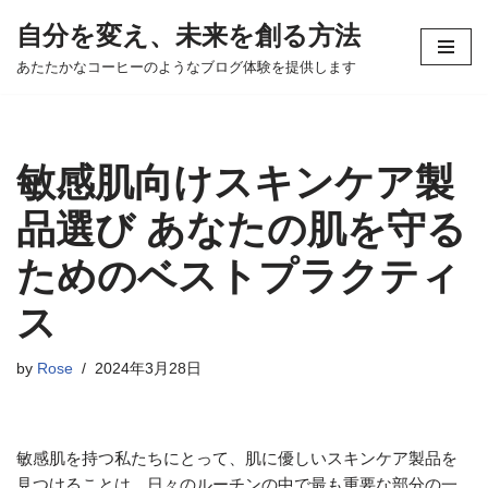
自分を変え、未来を創る方法
コ
あたたかなコーヒーのようなブログ体験を提供します
ン
テ
ン
ツ
敏感肌向けスキンケア製
へ
ス
品選び あなたの肌を守る
キ
ためのベストプラクティ
ッ
プ
ス
by
Rose
2024年3月28日
敏感肌を持つ私たちにとって、肌に優しいスキンケア製品を
見つけることは、日々のルーチンの中で最も重要な部分の一