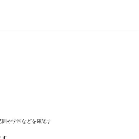
。
範囲や学区などを確認す
ます。