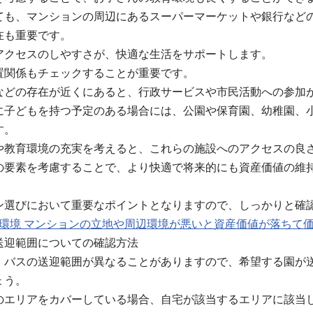
ても、マンションの周辺にあるスーパーマーケットや銀行など
在も重要です。
アクセスのしやすさが、快適な生活をサポートします。
置関係もチェックすることが重要です。
などの存在が近くにあると、行政サービスや市民活動への参加
に子どもを持つ予定のある場合には、公園や保育園、幼稚園、
す。
や教育環境の充実を考えると、これらの施設へのアクセスの良
の要素を考慮することで、より快適で将来的にも資産価値の維
ン選びにおいて重要なポイントとなりますので、しっかりと確
辺 環境 マンションの立地や周辺環境が悪いと資産価値が落ちて
送迎範囲についての確認方法
、バスの送迎範囲が異なることがありますので、希望する園が
ょう。
のエリアをカバーしている場合、自宅が該当するエリアに該当