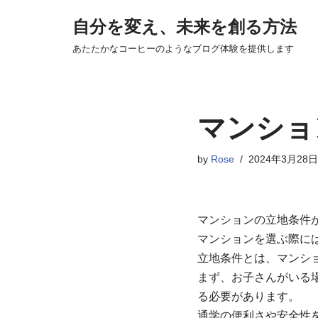
自分を変え、未来を創る方法
コ
あたたかなコーヒーのようなブログ体験を提供します
ン
テ
ン
ツ
マンショ
へ
ス
by
Rose
2024年3月28日
キ
ッ
プ
マンションの立地条件
マンションを選ぶ際に
立地条件とは、マンシ
まず、お子さんがいる
る必要があります。
通学の便利さや安全性