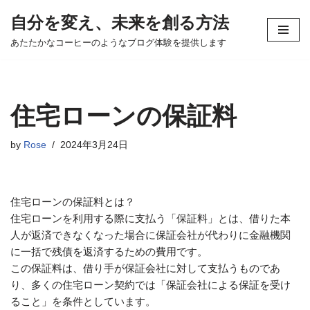
自分を変え、未来を創る方法
コ
あたたかなコーヒーのようなブログ体験を提供します
ン
テ
ン
ツ
住宅ローンの保証料
へ
ス
by
Rose
2024年3月24日
キ
ッ
プ
住宅ローンの保証料とは？
住宅ローンを利用する際に支払う「保証料」とは、借りた本
人が返済できなくなった場合に保証会社が代わりに金融機関
に一括で残債を返済するための費用です。
この保証料は、借り手が保証会社に対して支払うものであ
り、多くの住宅ローン契約では「保証会社による保証を受け
ること」を条件としています。