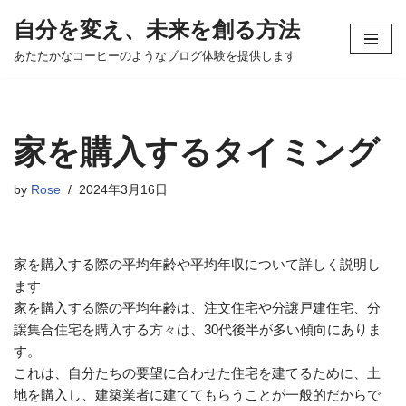
自分を変え、未来を創る方法
コ
あたたかなコーヒーのようなブログ体験を提供します
ン
テ
ン
ツ
家を購入するタイミング
へ
ス
by
Rose
2024年3月16日
キ
ッ
プ
家を購入する際の平均年齢や平均年収について詳しく説明し
ます
家を購入する際の平均年齢は、注文住宅や分譲戸建住宅、分
譲集合住宅を購入する方々は、30代後半が多い傾向にありま
す。
これは、自分たちの要望に合わせた住宅を建てるために、土
地を購入し、建築業者に建ててもらうことが一般的だからで