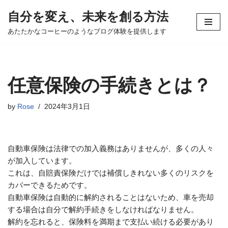
自分を変え、未来を創る方法
コ
あたたかなコーヒーのようなブログ体験を提供します
ン
テ
ン
ツ
任意保険の手続きとは？
へ
ス
by
Rose
2024年3月1日
キ
ッ
プ
自動車保険は法律での加入義務はありませんが、多くの人々
が加入しています。
これは、自賠責保険だけでは補償しきれない多くのリスクを
カバーできるためです。
自動車保険は自動的に解約されることはないため、車を売却
する場合は自分で解約手続きをしなければなりません。
解約を忘れると、保険料を満期まで支払い続ける必要があり