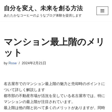
自分を変え、未来を創る方法
コ
あたたかなコーヒーのようなブログ体験を提供します
ン
テ
ン
ツ
マンション最上階のメリ
へ
ス
ット
キ
ッ
by
Rose
2024年2月21日
プ
名古屋市でのマンション最上階の魅力と売却時のポイントに
ついて詳しく解説します
都市部の不動産市場が活況を呈している名古屋市では、特に
マンションの最上階が注目されています。
最上階は他の階と比べて多くのメリットがありますが、同時