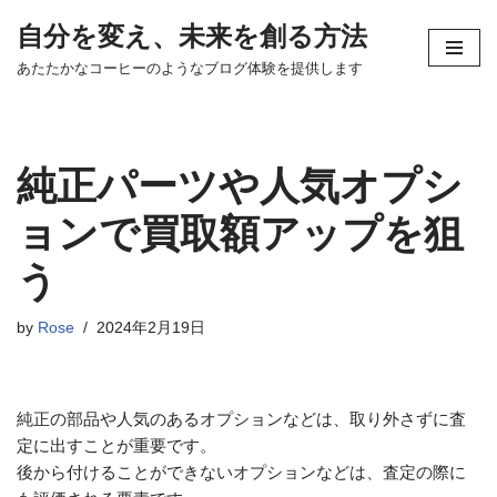
自分を変え、未来を創る方法
コ
あたたかなコーヒーのようなブログ体験を提供します
ン
テ
ン
ツ
純正パーツや人気オプシ
へ
ス
ョンで買取額アップを狙
キ
う
ッ
プ
by
Rose
2024年2月19日
純正の部品や人気のあるオプションなどは、取り外さずに査
定に出すことが重要です。
後から付けることができないオプションなどは、査定の際に