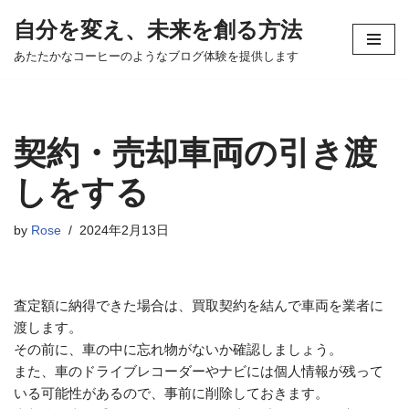
自分を変え、未来を創る方法
コ
あたたかなコーヒーのようなブログ体験を提供します
ン
テ
ン
ツ
契約・売却車両の引き渡
へ
ス
しをする
キ
ッ
by
Rose
2024年2月13日
プ
査定額に納得できた場合は、買取契約を結んで車両を業者に
渡します。
その前に、車の中に忘れ物がないか確認しましょう。
また、車のドライブレコーダーやナビには個人情報が残って
いる可能性があるので、事前に削除しておきます。