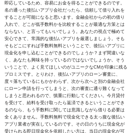
即応しているため、容易にお金を得ることができるのです。
名の通った後払いアプリ会社だったら、信頼して借り入れを
することが可能になると思います。金融会社からの初の借り
入れで、どこが低手数料かを比較することが最適な方策とは
ならない、と言ってもいいでしょう。あなたの視点で極めて
安心できて、常識的な後払いアプリを厳選しましょう。そも
そもどこにすれば手数料無料ということで、後払いアプリに
現金化を申し込むことができるのでしょうか？まず間違いな
く、あなたも興味を持っているのではないでしょうか。そう
いうことで、よく見てほしいのがユニークなCMが印象に残る
プロミスです。とりわけ、後払いアプリのローン審査に、
度々落ちているにもかかわらず、次から次へと別の金融会社
にローン申請を行ってしまうと、次の審査に通り難くなって
しまうと思われるので、慎重に行動してください。今月貸付
を受けて、給料を受け取ったら返済できるということができ
るのなら、もう手数料に関しては意識しながら借りる必要は
全くありません。手数料無料で現金化できる太っ腹な後払い
アプリ業者が実在しているのです。その日のうちに現金化が
受けられる即日現金化を依頼したい方は、当日の現金化が可