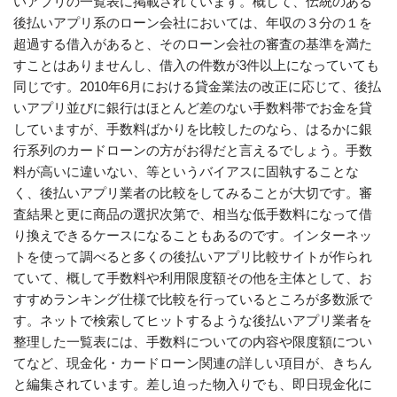
いアプリの一覧表に掲載されています。概して、伝統のある
後払いアプリ系のローン会社においては、年収の３分の１を
超過する借入があると、そのローン会社の審査の基準を満た
すことはありませんし、借入の件数が3件以上になっていても
同じです。2010年6月における貸金業法の改正に応じて、後払
いアプリ並びに銀行はほとんど差のない手数料帯でお金を貸
していますが、手数料ばかりを比較したのなら、はるかに銀
行系列のカードローンの方がお得だと言えるでしょう。手数
料が高いに違いない、等というバイアスに固執することな
く、後払いアプリ業者の比較をしてみることが大切です。審
査結果と更に商品の選択次第で、相当な低手数料になって借
り換えできるケースになることもあるのです。インターネッ
トを使って調べると多くの後払いアプリ比較サイトが作られ
ていて、概して手数料や利用限度額その他を主体として、お
すすめランキング仕様で比較を行っているところが多数派で
す。ネットで検索してヒットするような後払いアプリ業者を
整理した一覧表には、手数料についての内容や限度額につい
てなど、現金化・カードローン関連の詳しい項目が、きちん
と編集されています。差し迫った物入りでも、即日現金化に