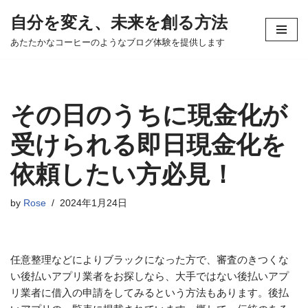
自分を変え、未来を創る方法
コ
あたたかなコーヒーのようなブログ体験を提供します
ン
テ
ン
ツ
その日のうちに現金化が
へ
ス
受けられる即日現金化を
キ
依頼したい方必見！
ッ
プ
by
Rose
2024年1月24日
任意整理などによりブラックになった方で、審査のきつくな
い後払いアプリ業者をお探しなら、大手ではない後払いアプ
リ業者に借入の申請をしてみるという方法もあります。後払