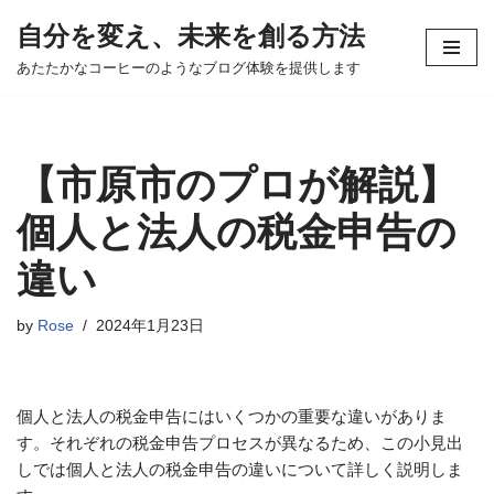
自分を変え、未来を創る方法
コ
あたたかなコーヒーのようなブログ体験を提供します
ン
テ
ン
ツ
【市原市のプロが解説】
へ
ス
個人と法人の税金申告の
キ
違い
ッ
プ
by
Rose
2024年1月23日
個人と法人の税金申告にはいくつかの重要な違いがありま
す。それぞれの税金申告プロセスが異なるため、この小見出
しでは個人と法人の税金申告の違いについて詳しく説明しま