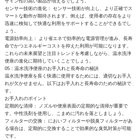
ザイン性の高い製品が増えるでしょう。
センサー技術の進化： センサー技術が向上し、より正確でス
マートな動作が期待されます。例えば、使用者の存在をより
迅速に検知して快適な利用をサポートすることができるでし
ょう。
電源効率向上： より省エネで効率的な電源管理が進み、長寿
命でかつエネルギーコストを抑えた利用が可能になります。
これらの未来展望と注目トレンドを考慮しながら、温水洗浄
便座の進化に期待していくことでしょう。
05：温水洗浄便座のお手入れと長寿命の秘訣
温水洗浄便座を長く快適に使用するためには、適切なお手入
れが欠かせません。以下はお手入れと長寿命のための秘訣で
す。
お手入れのポイント
定期的な清掃： ノズルや便座表面の定期的な清掃が重要で
す。中性洗剤を使用し、こまめに汚れを落としましょう。
フィルターの交換： においフィルターや脱臭フィルターがあ
る場合は、定期的に交換することで効果的な臭気対策が可能
です。