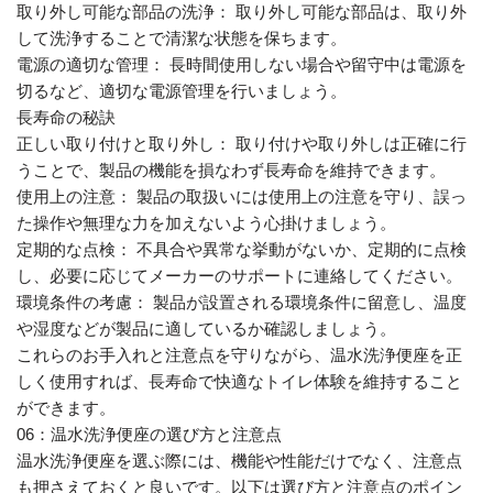
取り外し可能な部品の洗浄： 取り外し可能な部品は、取り外
して洗浄することで清潔な状態を保ちます。
電源の適切な管理： 長時間使用しない場合や留守中は電源を
切るなど、適切な電源管理を行いましょう。
長寿命の秘訣
正しい取り付けと取り外し： 取り付けや取り外しは正確に行
うことで、製品の機能を損なわず長寿命を維持できます。
使用上の注意： 製品の取扱いには使用上の注意を守り、誤っ
た操作や無理な力を加えないよう心掛けましょう。
定期的な点検： 不具合や異常な挙動がないか、定期的に点検
し、必要に応じてメーカーのサポートに連絡してください。
環境条件の考慮： 製品が設置される環境条件に留意し、温度
や湿度などが製品に適しているか確認しましょう。
これらのお手入れと注意点を守りながら、温水洗浄便座を正
しく使用すれば、長寿命で快適なトイレ体験を維持すること
ができます。
06：温水洗浄便座の選び方と注意点
温水洗浄便座を選ぶ際には、機能や性能だけでなく、注意点
も押さえておくと良いです。以下は選び方と注意点のポイン