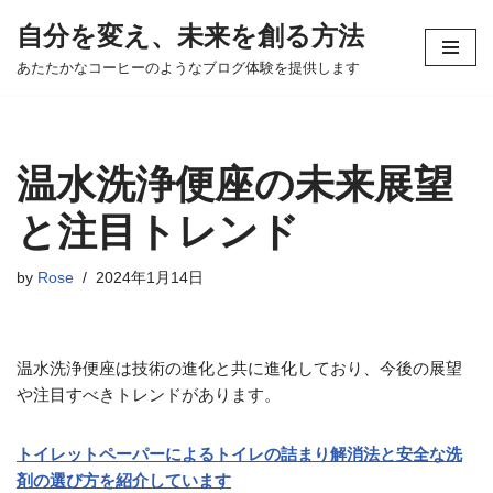
自分を変え、未来を創る方法
コ
あたたかなコーヒーのようなブログ体験を提供します
ン
テ
ン
ツ
温水洗浄便座の未来展望
へ
ス
と注目トレンド
キ
ッ
by
Rose
2024年1月14日
プ
温水洗浄便座は技術の進化と共に進化しており、今後の展望
や注目すべきトレンドがあります。
トイレットペーパーによるトイレの詰まり解消法と安全な洗
剤の選び方を紹介しています