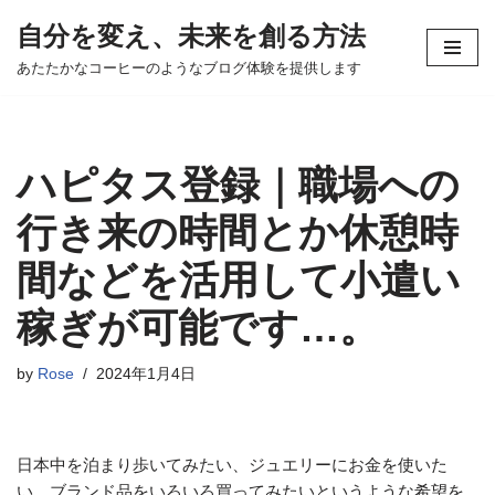
自分を変え、未来を創る方法
コ
あたたかなコーヒーのようなブログ体験を提供します
ン
テ
ン
ツ
ハピタス登録｜職場への
へ
ス
行き来の時間とか休憩時
キ
間などを活用して小遣い
ッ
プ
稼ぎが可能です…。
by
Rose
2024年1月4日
日本中を泊まり歩いてみたい、ジュエリーにお金を使いた
い、ブランド品をいろいろ買ってみたいというような希望を