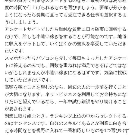
主婦の身分で副業をスタートするのなら、最初の頃はある程
度の時間で仕上げられるものを選びましょう。要領が分かる
ようになったら長期に亘っても受注できる仕事を選択するよ
うにしましょう。
アンケートサイトでしたら単純な質問に日々確実に回答する
だけで、誰しも小遣い稼ぎをすることが可能なのです。地道
に収入をゲットして、いくばくかの贅沢を享受していただき
たいです。
スマホだったりパソコンを介して毎日ちょっとしたアンケー
トに答えるのみでも、回数を重ねれば満足できるほどではな
いかもしれませんが小遣い稼ぎになるはずです。気楽に挑戦
していただきたいです。
高額を稼ぐことを望むのなら、周辺の人の一歩前を行くこと
が大切になります。ネットビジネスを利用してお金持ちにな
りたいと望んでいるなら、一年中試行錯誤をやり続けること
が要されます。
副業に取り組むとき、ランキング上位の中からセレクトする
のはナンセンスです。自分のスキルであるとか副業に向き合
える時間などを視野に入れて一番相応しいものを1つ選び出す