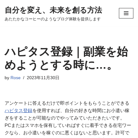
自分を変え、未来を創る方法
コ
あたたかなコーヒーのようなブログ体験を提供します
ン
テ
ン
ツ
ハピタス登録｜副業を始
へ
ス
めようとする時に…。
キ
ッ
by
Rose
2023年11月30日
プ
アンケートに答えるだけで即ポイントをもらうことができる
ハピタス登録
を使用すれば、自分の好きな時間にお小遣い稼
ぎをすることが可能なのでやってみていただきたいです。
PCまたはスマホを保有していればすぐに着手できる在宅ワー
クなら、お小遣いを稼ぐのに悪くはないと思います。許可で