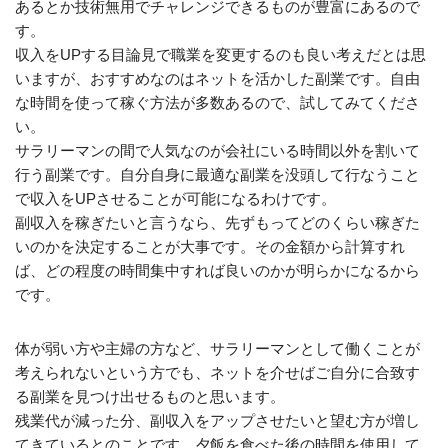
あるとか技術無用でチャレンジできるものが豊富にあるので
す。
収入をUPする目論見で職業を変更するのも良い考えだとは思
いますが、おすすめなのはネットを活かした副業です。自由
な時間を使って稼ぐ方法が多数あるので、試してみてくださ
い。
サラリーマンの間で人気なのが会社にいる時間以外を割いて
行う副業です。自分自身に最適な副業を没頭して行なうこと
で収入をUPさせることが可能になるわけです。
副収入を稼ぎたいと言うなら、先ずもってどのくらい稼ぎた
いのかを決定することが大事です。その金額から計算すれ
ば、どの程度の時間集中すれば良いのかが明らかになるから
です。
体が弱い方や主婦の方など、サラリーマンとして働くことが
考えられないという方でも、ネットを介せばご自分に合致す
る副業を見つけ出せるものと思います。
残業代が減った分、副収入をアップさせたいと望む方が増し
てきているとのことです。夕飯を食べた後の時間を使用して