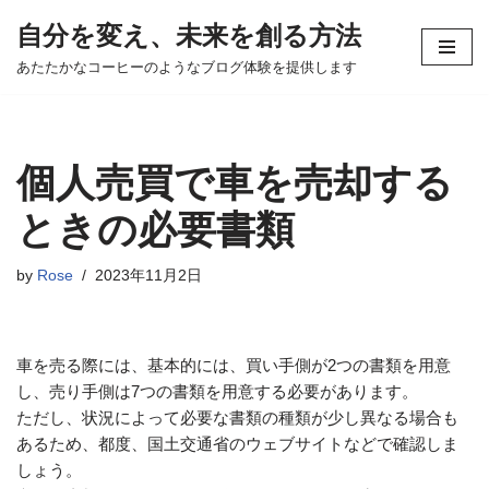
自分を変え、未来を創る方法
コ
あたたかなコーヒーのようなブログ体験を提供します
ン
テ
ン
ツ
個人売買で車を売却する
へ
ス
ときの必要書類
キ
ッ
by
Rose
2023年11月2日
プ
車を売る際には、基本的には、買い手側が2つの書類を用意
し、売り手側は7つの書類を用意する必要があります。
ただし、状況によって必要な書類の種類が少し異なる場合も
あるため、都度、国土交通省のウェブサイトなどで確認しま
しょう。